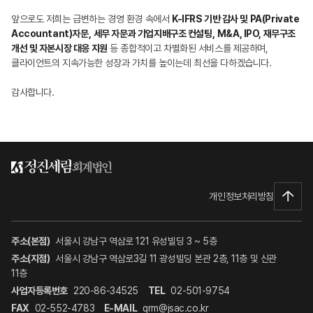
앞으로도 저희는 급변하는 경영 환경 속에서
K-IFRS 기반 감사 및 PA(Private
Accountant)자문,
세무 자문과 기업지배구조 컨설팅,
M&A, IPO, 재무구조
개선 및 자본시장 대응 지원
등
종합적이고 차별화된 서비스를 제공하며,
클라이언트의 지속가능한 성장과
가치를 높이는데 최선을 다하겠습니다.
감사합니다.
개인정보처리방침
주소(본점)
서울시 강남구 역삼로 121 유성빌딩 3 ~ 5층
주소(지점)
서울시 강남구 역삼로3길 11 광성빌딩 본관 2층, 11층 및 신관
11층
사업자등록번호
220-86-34525
TEL
02-501-9754
FAX
02-552-4783
E-MAIL
qrm@jsac.co.kr